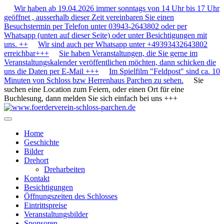
Wir haben ab 19.04.2026 immer sonntags von 14 Uhr bis 17 Uhr
geöffnet , ausserhalb dieser Zeit vereinbaren Sie einen
Besuchstermin per Telefon unter 03943-2643802 oder per
Whatsapp (unten auf dieser Seite) oder unter Besichtigungen mit
uns. ++
Wir sind auch per Whatsapp unter +49393432643802
erreichbar+++
Sie haben Veranstaltungen, die Sie gerne im
Veranstaltungskalender veröffentlichen möchten, dann schicken die
uns die Daten per E-Mail +++
Im Spielfilm "Feldpost" sind ca. 10
Minuten von Schloss bzw Herrenhaus Parchen zu sehen.
Sie
suchen eine Location zum Feiern, oder einen Ort für eine
Buchlesung, dann melden Sie sich einfach bei uns +++
Home
Geschichte
Bilder
Drehort
Dreharbeiten
Kontakt
Besichtigungen
Öffnungszeiten des Schlosses
Eintrittspreise
Veranstaltungsbilder
Sponsoren