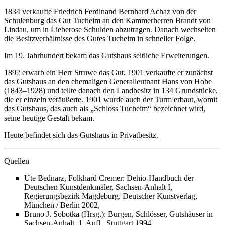
1834 verkaufte Friedrich Ferdinand Bernhard Achaz von der
Schulenburg das Gut Tucheim an den Kammerherren Brandt von
Lindau, um in Lieberose Schulden abzutragen. Danach wechselten
die Besitzverhältnisse des Gutes Tucheim in schneller Folge.
Im 19. Jahrhundert bekam das Gutshaus seitliche Erweiterungen.
1892 erwarb ein Herr Struwe das Gut. 1901 verkaufte er zunächst
das Gutshaus an den ehemaligen Generalleutnant Hans von Hobe
(1843–1928) und teilte danach den Landbesitz in 134 Grundstücke,
die er einzeln veräußerte. 1901 wurde auch der Turm erbaut, womit
das Gutshaus, das auch als „Schloss Tucheim“ bezeichnet wird,
seine heutige Gestalt bekam.
Heute befindet sich das Gutshaus in Privatbesitz.
Quellen
Ute Bednarz, Folkhard Cremer: Dehio-Handbuch der
Deutschen Kunstdenkmäler, Sachsen-Anhalt I,
Regierungsbezirk Magdeburg. Deutscher Kunstverlag,
München / Berlin 2002,
Bruno J. Sobotka (Hrsg.): Burgen, Schlösser, Gutshäuser in
Sachsen-Anhalt. 1. Aufl., Stuttgart 1994.