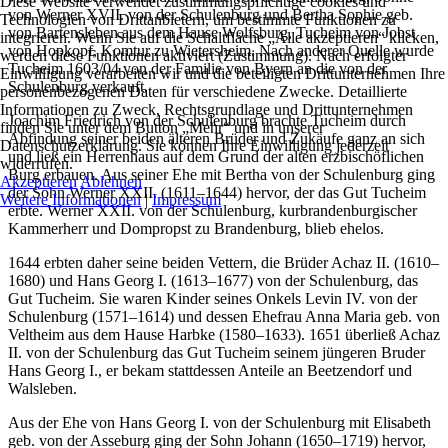
Diese Website verwendet zustimmungspflichtige cookies und
von Werner XVII. von der Schulenburg und Bertha Sophie geb.
Technologien von Drittanbietern, um bestimmte Funktionen zu
von Bartensleben aus dem Hause Wolfsburg, Tucheim von Jobst
integrieren. Wenn Sie auf die Schaltfläche „Alle akzeptieren“ klicken,
von Hopkopf, Komtur zu Wietersheim. Nach anderer Quelle wurde
werden diese Funktionen aktiviert (Zustimmung). Nach erfolgter
Tucheim 1603/04 von der Familie von Byern an die von der
Einwilligung verarbeiten wir und die beteiligten Drittunternehmen Ihre
Schulenburg verkauft.
personenbezogenen Daten für verschiedene Zwecke. Detaillierte
Informationen zu Zweck, Rechtsgrundlage und Drittunternehmen
Joachim Friedrich von der Schulenburg brachte Tucheim durch
finden Sie unter dem Button „Mehr“ und in unserer
Abfindung seiner beiden älteren Brüder und Zukäufe ganz an sich
Datenschutzerklärung. Sie können Ihre Einwilligung jederzeit
und ließ ein Herrenhaus auf dem Grund der alten erzbischöflichen
widerrufen.
Burg erbauen. Aus seiner Ehe mit Bertha von der Schulenburg ging
Akzeptieren
Ablehnen
der Sohn Werner XXII. (1611–1644) hervor, der das Gut Tucheim
Weitere Informationen
|
Impressum
erbte. Werner XXII. von der Schulenburg, kurbrandenburgischer
Kammerherr und Dompropst zu Brandenburg, blieb ehelos.
1644 erbten daher seine beiden Vettern, die Brüder Achaz II. (1610–
1680) und Hans Georg I. (1613–1677) von der Schulenburg, das
Gut Tucheim. Sie waren Kinder seines Onkels Levin IV. von der
Schulenburg (1571–1614) und dessen Ehefrau Anna Maria geb. von
Veltheim aus dem Hause Harbke (1580–1633). 1651 überließ Achaz
II. von der Schulenburg das Gut Tucheim seinem jüngeren Bruder
Hans Georg I., er bekam stattdessen Anteile an Beetzendorf und
Walsleben.
Aus der Ehe von Hans Georg I. von der Schulenburg mit Elisabeth
geb. von der Asseburg ging der Sohn Johann (1650–1719) hervor,