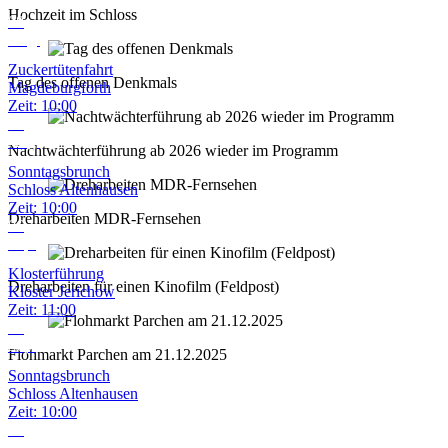
Hochzeit im Schloss
08
Aug.
Zuckertütenfahrt
Tag des offenen Denkmals
Magdeburgforth
Zeit:
10:00
09
Aug.
Nachtwächterführung ab 2026 wieder im Programm
Sonntagsbrunch
Schloss Altenhausen
Zeit:
10:00
Dreharbeiten MDR-Fernsehen
06
Sep.
Klosterführung
Dreharbeiten für einen Kinofilm (Feldpost)
Kloster Jerichow
Zeit:
11:00
13
Sep.
Flohmarkt Parchen am 21.12.2025
Sonntagsbrunch
Schloss Altenhausen
Zeit:
10:00
18
Sep.