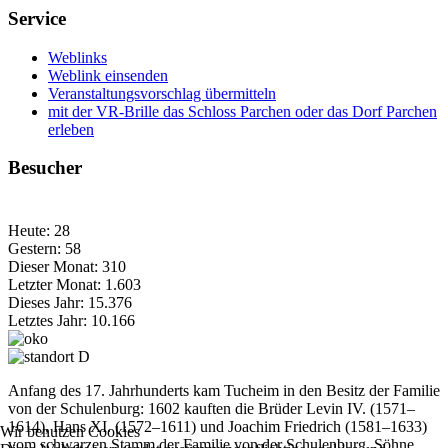
Service
Weblinks
Weblink einsenden
Veranstaltungsvorschlag übermitteln
mit der VR-Brille das Schloss Parchen oder das Dorf Parchen
erleben
Besucher
Heute:
28
Gestern:
58
Dieser Monat:
310
Letzter Monat:
1.603
Dieses Jahr:
15.376
Letztes Jahr:
10.166
Anfang des 17. Jahrhunderts kam Tucheim in den Besitz der Familie
von der Schulenburg: 1602 kauften die Brüder Levin IV. (1571–
1614), Hans XI. (1572–1611) und Joachim Friedrich (1581–1633)
Wir benutzen Cookies
vom schwarzen Stamm der Familie von der Schulenburg, Söhne