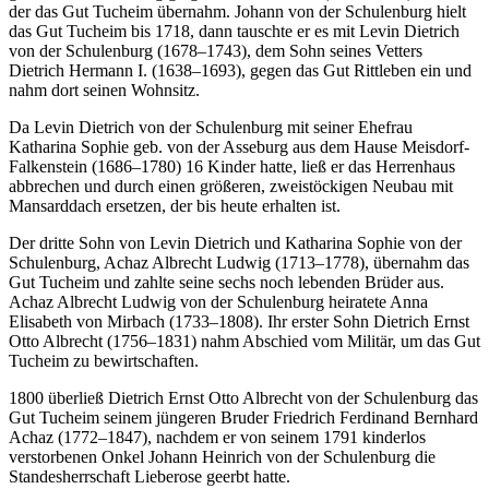
der das Gut Tucheim übernahm. Johann von der Schulenburg hielt
das Gut Tucheim bis 1718, dann tauschte er es mit Levin Dietrich
von der Schulenburg (1678–1743), dem Sohn seines Vetters
Dietrich Hermann I. (1638–1693), gegen das Gut Rittleben ein und
nahm dort seinen Wohnsitz.
Da Levin Dietrich von der Schulenburg mit seiner Ehefrau
Katharina Sophie geb. von der Asseburg aus dem Hause Meisdorf-
Falkenstein (1686–1780) 16 Kinder hatte, ließ er das Herrenhaus
abbrechen und durch einen größeren, zweistöckigen Neubau mit
Mansarddach ersetzen, der bis heute erhalten ist.
Der dritte Sohn von Levin Dietrich und Katharina Sophie von der
Schulenburg, Achaz Albrecht Ludwig (1713–1778), übernahm das
Gut Tucheim und zahlte seine sechs noch lebenden Brüder aus.
Achaz Albrecht Ludwig von der Schulenburg heiratete Anna
Elisabeth von Mirbach (1733–1808). Ihr erster Sohn Dietrich Ernst
Otto Albrecht (1756–1831) nahm Abschied vom Militär, um das Gut
Tucheim zu bewirtschaften.
1800 überließ Dietrich Ernst Otto Albrecht von der Schulenburg das
Gut Tucheim seinem jüngeren Bruder Friedrich Ferdinand Bernhard
Achaz (1772–1847), nachdem er von seinem 1791 kinderlos
verstorbenen Onkel Johann Heinrich von der Schulenburg die
Standesherrschaft Lieberose geerbt hatte.