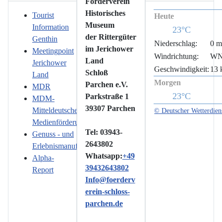
Förderverein
Historisches
Tourist
Heute
Museum
Information
23°C
der Rittergüter
Genthin
Niederschlag:
0 
im Jerichower
Meetingpoint
Windrichtung:
W
Land
Jerichower
Geschwindigkeit:
13 
Schloß
Land
Morgen
Parchen e.V.
MDR
23°C
Parkstraße 1
MDM-
39307 Parchen
Mitteldeutsche
© Deutscher Wetterdien
Medienförderung
Tel: 03943-
Genuss - und
2643802
Erlebnismanufaktur
Whatsapp:
+49
Alpha-
39432643802
Report
Info@foerderv
erein-schloss-
parchen.de