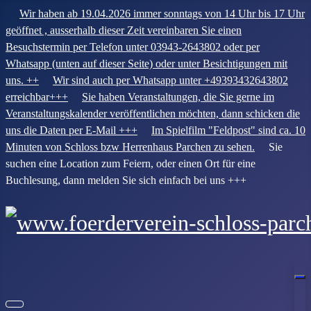
Wir haben ab 19.04.2026 immer sonntags von 14 Uhr bis 17 Uhr
geöffnet , ausserhalb dieser Zeit vereinbaren Sie einen
Besuchstermin per Telefon unter 03943-2643802 oder per
Whatsapp (unten auf dieser Seite) oder unter Besichtigungen mit
uns. ++
Wir sind auch per Whatsapp unter +49393432643802
erreichbar+++
Sie haben Veranstaltungen, die Sie gerne im
Veranstaltungskalender veröffentlichen möchten, dann schicken die
uns die Daten per E-Mail +++
Im Spielfilm "Feldpost" sind ca. 10
Minuten von Schloss bzw Herrenhaus Parchen zu sehen.
Sie
suchen eine Location zum Feiern, oder einen Ort für eine
Buchlesung, dann melden Sie sich einfach bei uns +++