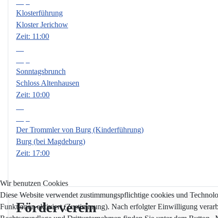
Sep.
Klosterführung
Kloster Jerichow
Zeit:
11:00
13
Sep.
Sonntagsbrunch
Schloss Altenhausen
Zeit:
10:00
18
Sep.
Der Trommler von Burg (Kinderführung)
Burg (bei Magdeburg)
Zeit:
17:00
Wir benutzen Cookies
Diese Website verwendet zustimmungspflichtige cookies und Technologi
Förderverein
Funktionen aktiviert (Zustimmung). Nach erfolgter Einwilligung verar