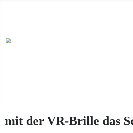
Wir haben ab 19.04.2026 immer sonntags von 14 Uhr bis 17 Uhr 
dieser Seite) oder unter Besichtigungen mit uns. ++
Wir sind auc
veröffentlichen möchten, dann schicken die uns die Daten per E-M
Feiern, oder einen Ort für eine Buchlesung, dann melden Sie sich e
mit der VR-Brille das S