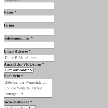
Name
*
Firma
Telefonnummer
*
Email-Adresse
*
Anzahl der VR-Brillen
*
Nachricht
*
Sicherheitscode
*