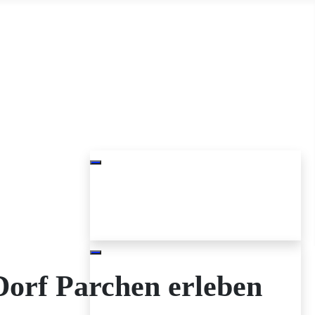
n per Telefon unter 03943-2643802 oder per Whatsapp (unten auf
ranstaltungen, die Sie gerne im Veranstaltungskalender
w Herrenhaus Parchen zu sehen.
Sie suchen eine Location zum
Dorf Parchen erleben