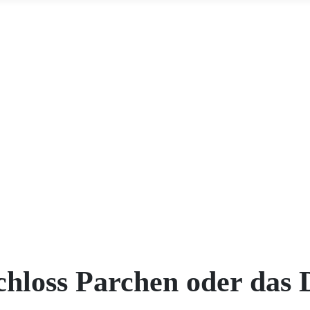
geöffnet , ausserhalb dieser Zeit vereinbaren Sie einen Besuchstermi
h per Whatsapp unter +49393432643802 erreichbar+++
Sie haben Ve
ail +++
Im Spielfilm "Feldpost" sind ca. 10 Minuten von Schloss bz
infach bei uns +++
chloss Parchen oder das 