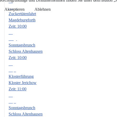
Rechtsgrundlage und Drittunternehmen finden Sie unter dem Button „Me
08
Aug.
Akzeptieren
Ablehnen
Zuckertütenfahrt
Magdeburgforth
Zeit:
10:00
09
Aug.
Sonntagsbrunch
Schloss Altenhausen
Zeit:
10:00
06
Sep.
Klosterführung
Kloster Jerichow
Zeit:
11:00
13
Sep.
Sonntagsbrunch
Schloss Altenhausen