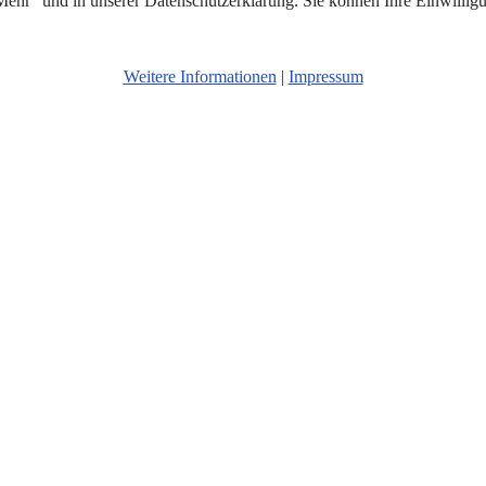
hr“ und in unserer Datenschutzerklärung. Sie können Ihre Einwilligun
Weitere Informationen
|
Impressum