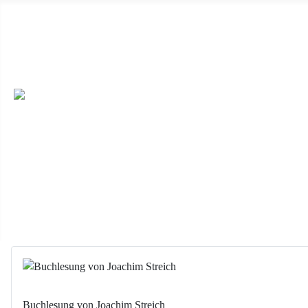
Wir haben ab 19.04.2026 immer sonntags von 14 Uhr bis 17 Uhr 
dieser Seite) oder unter Besichtigungen mit uns. ++
Wir sind auc
veröffentlichen möchten, dann schicken die uns die Daten per E-M
Feiern, oder einen Ort für eine Buchlesung, dann melden Sie sich e
Buchlesung von Joachim Streich