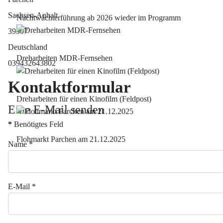
Sachsen-Anhalt
Nachtwächterführung ab 2026 wieder im Programm
39307
Deutschland
Dreharbeiten MDR-Fernsehen
Telefon:
039432643802
Kontaktformular
Dreharbeiten für einen Kinofilm (Feldpost)
Eine E-Mail senden
*
Benötigtes Feld
Flohmarkt Parchen am 21.12.2025
Name
*
E-Mail
*